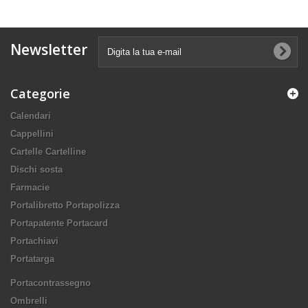
Newsletter
Categorie
Calendari
Cappellini
Cartelle Cartelline
Dischi sosta
Farmacie
Portalibretto Portapolizza
Portapatente Portacard
Portachiavi
Portatarga
Portacontrassegno
Ombrelli