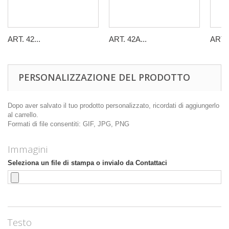
ART. 42...
ART. 42A...
ART. 
PERSONALIZZAZIONE DEL PRODOTTO
Dopo aver salvato il tuo prodotto personalizzato, ricordati di aggiungerlo
al carrello.
Formati di file consentiti: GIF, JPG, PNG
Immagini
Seleziona un file di stampa o invialo da Contattaci
Testo