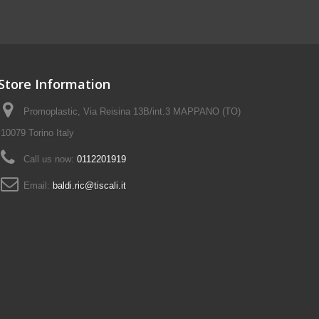
Store Information
Promoplastic, Via Reisina 13B/int.3 MAPPANO (TO)
10079 Torino Italy
Call us now:
0112201919
Email:
baldi.ric@tiscali.it