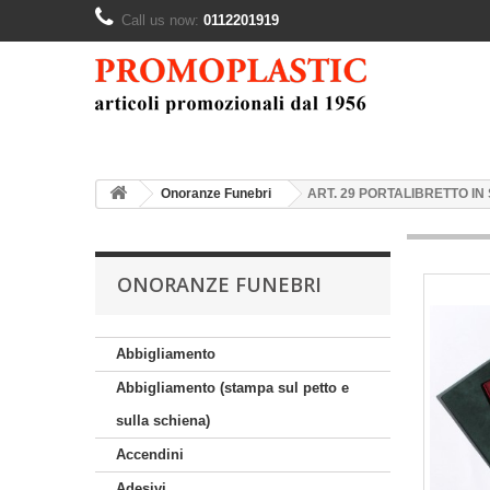
Call us now:
0112201919
Onoranze Funebri
ART. 29 PORTALIBRETTO IN
ONORANZE FUNEBRI
Abbigliamento
Abbigliamento (stampa sul petto e
sulla schiena)
Accendini
Adesivi