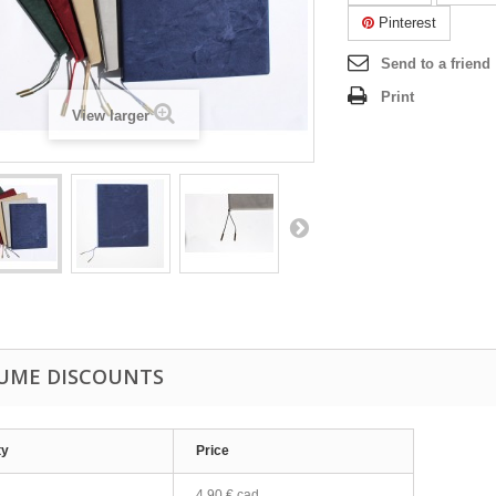
Pinterest
Send to a friend
Print
View larger
UME DISCOUNTS
ty
Price
4,90 € cad