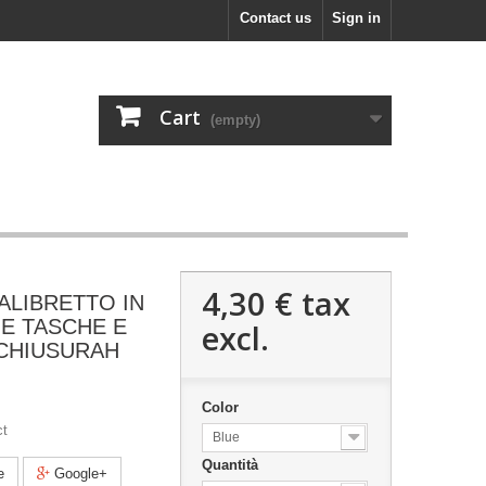
Contact us
Sign in
Cart
(empty)
4,30 €
tax
ALIBRETTO IN
UE TASCHE E
excl.
 CHIUSURAH
Color
ct
Blue
Quantità
e
Google+