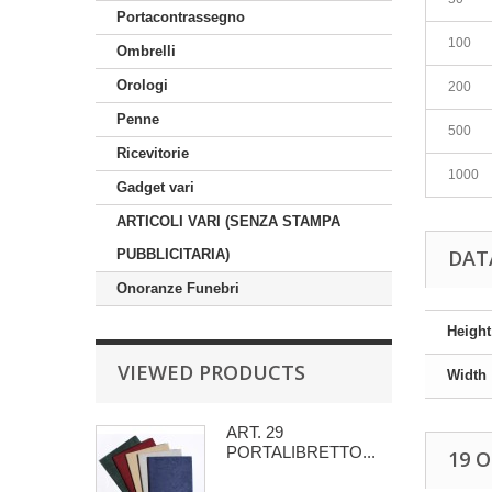
Portacontrassegno
100
Ombrelli
Orologi
200
Penne
500
Ricevitorie
1000
Gadget vari
ARTICOLI VARI (SENZA STAMPA
DAT
PUBBLICITARIA)
Onoranze Funebri
Height
VIEWED PRODUCTS
Width
ART. 29
PORTALIBRETTO...
19 