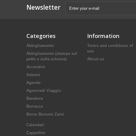
Newsletter
Categories
Information
Abbigliamento
Terms and conditions of
use
Abbigliamento (stampa sul
petto e sulla schiena)
About us
Accendini
Adesivi
Agende
Agenziedi Viaggio
Bandiere
Borracce
Borse Borsoni Zaini
Calendari
Cappellini