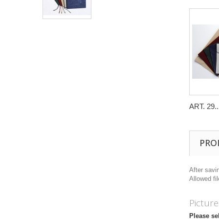
ART. 29..
PRO
After savi
Allowed fi
Picture
Please se